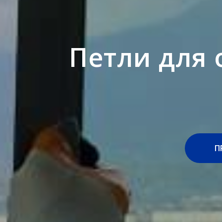
Петли для 
П